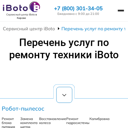
+7 (800) 301-34-05
Ежедневно с 9:00 до 21:00
Сервисный центр iBoto
в
Кирове
Сервисный центр iBoto
Перечень услуг по ремонту т
Перечень услуг по
ремонту техники iBoto
Робот-пылесос
Ремонт
Замена
Восстановление
Ремонт
Калибровка
блока
комплекта
колеса
гидросистемы
питания
щеток