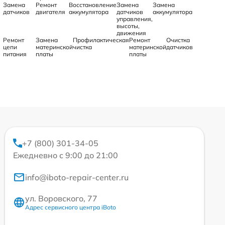
Замена
Ремонт
Восстановление
Замена
Замена
датчиков
двигателя
аккумулятора
датчиков
аккумулятора
управления,
высоты,
движения
Ремонт
Замена
Профилактическая
Ремонт
Очистка
цепи
материнской
чистка
материнской
датчиков
питания
платы
платы
+7 (800) 301-34-05
Ежедневно с 9:00 до 21:00
info@iboto-repair-center.ru
ул. Воровского, 77
Адрес сервисного центра iBoto