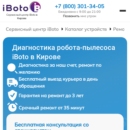
+7 (800) 301-34-05
Ежедневно с 9:00 до 21:00
Сервисный центр iBoto
в
Позвонить
мне утром
Кирове
Сервисный центр iBoto
Каталог устройств
Ремонт
Диагностика робота-пылесоса
iBoto в Кирове
Диагностика за наш счет, ремонт по
желанию
Бесплатный выезд курьера в день
обращения
Гарантия на ремонт до 3 лет
Срочный ремонт от 35 минут
Бесплатная консультация со