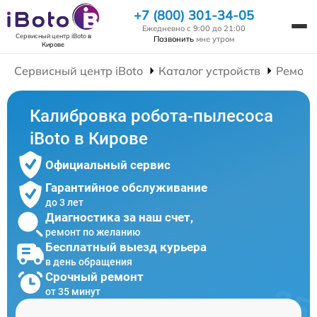
+7 (800) 301-34-05
Ежедневно с 9:00 до 21:00
Сервисный центр iBoto
в
Позвонить
мне утром
Кирове
Сервисный центр iBoto
Каталог устройств
Ремонт
Калибровка робота-пылесоса
iBoto в Кирове
Официальный сервис
Гарантийное обслуживание
до 3 лет
Диагностика за наш счет,
ремонт по желанию
Бесплатный выезд курьера
в день обращения
Срочный ремонт
от 35 минут