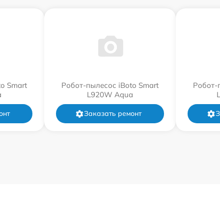
o Smart
Робот-пылесос iBoto Smart
Робот-
a
L920W Aqua
онт
Заказать ремонт
З