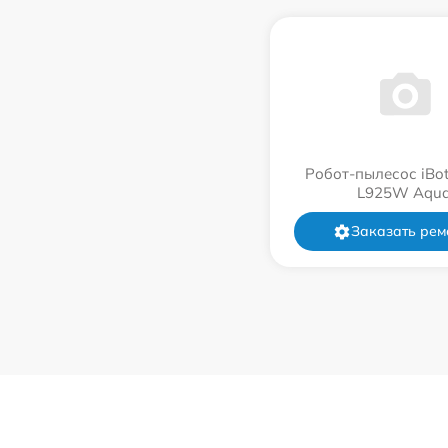
Робот-пылесос iBot
L925W Aqu
Заказать рем