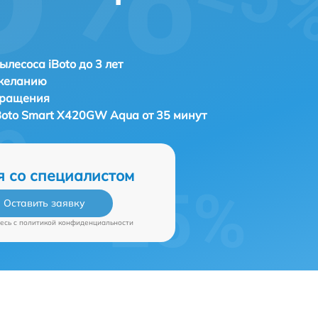
ылесоса iBoto до 3 лет
 желанию
бращения
Boto Smart Х420GW Aqua от 35 минут
я со специалистом
Оставить заявку
есь c
политикой конфиденциальности