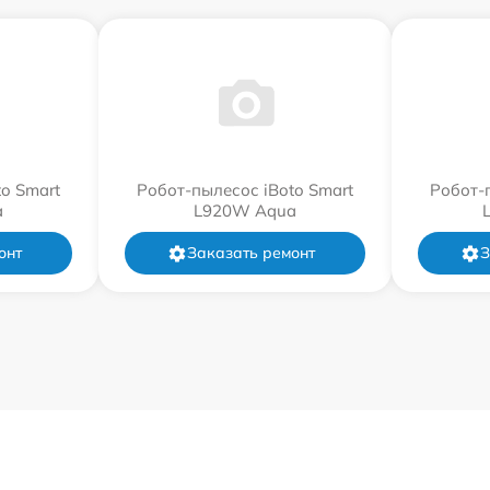
o Smart
Робот-пылесос iBoto Smart
Робот-
a
L920W Aqua
онт
Заказать ремонт
З