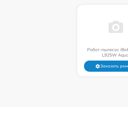
Робот-пылесос iBot
L925W Aqu
Заказать рем