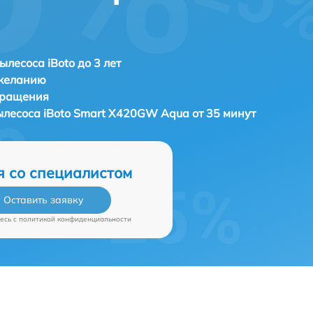
ылесоса iBoto до 3 лет
 желанию
бращения
ылесоса
iBoto Smart Х420GW Aqua от 35 минут
я со специалистом
Оставить заявку
есь c
политикой конфиденциальности