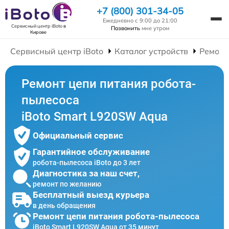
+7 (800) 301-34-05
Ежедневно с 9:00 до 21:00
Сервисный центр iBoto
в
Позвонить
мне утром
Кирове
Сервисный центр iBoto
Каталог устройств
Ремонт
Ремонт цепи питания робота-
пылесоса
iBoto Smart L920SW Aqua
Официальный сервис
Гарантийное обслуживание
робота-пылесоса iBoto до 3 лет
Диагностика за наш счет,
ремонт по желанию
Бесплатный выезд курьера
в день обращения
Ремонт цепи питания робота-пылесоса
iBoto Smart L920SW Aqua от 35 минут