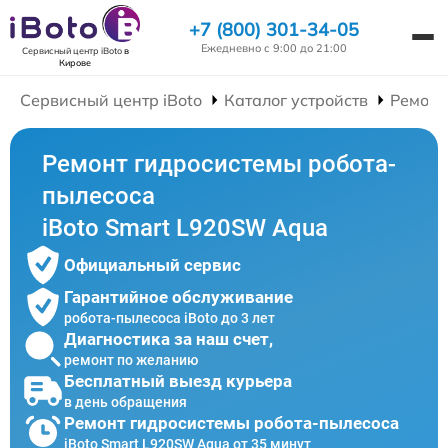
+7 (800) 301-34-05
Ежедневно с 9:00 до 21:00
Сервисный центр iBoto
в
Кирове
Сервисный центр iBoto
Каталог устройств
Ремонт
Ремонт гидросистемы робота-
пылесоса
iBoto Smart L920SW Aqua
Официальный сервис
Гарантийное обслуживание
робота-пылесоса iBoto до 3 лет
Диагностика за наш счет,
ремонт по желанию
Бесплатный выезд курьера
в день обращения
Ремонт гидросистемы робота-пылесоса
iBoto Smart L920SW Aqua от 35 минут