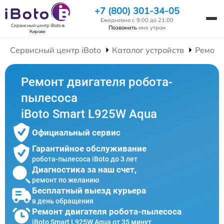
+7 (800) 301-34-05
Ежедневно с 9:00 до 21:00
Сервисный центр iBoto
в
Позвонить
мне утром
Кирове
Сервисный центр iBoto
Каталог устройств
Ремонт
Ремонт двигателя робота-
пылесоса
iBoto Smart L925W Aqua
Официальный сервис
Гарантийное обслуживание
робота-пылесоса iBoto до 3 лет
Диагностика за наш счет,
ремонт по желанию
Бесплатный выезд курьера
в день обращения
Ремонт двигателя робота-пылесоса
iBoto Smart L925W Aqua от 35 минут