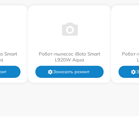
o Smart
Робот-пылесос iBoto Smart
Робот-
a
L920W Aqua
онт
Заказать ремонт
З