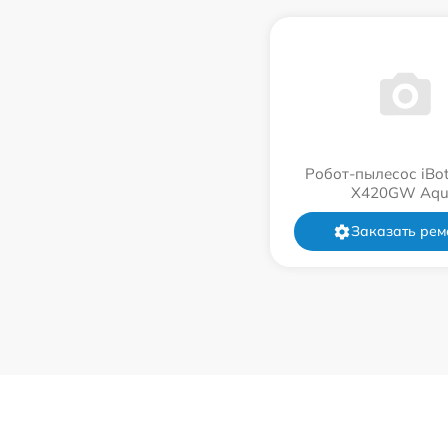
Робот-пылесос iBot
Х420GW Aqu
Заказать рем