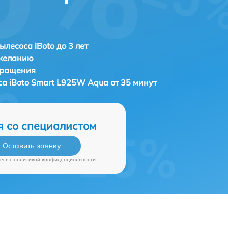
ылесоса iBoto до 3 лет
 желанию
бращения
са
iBoto Smart L925W Aqua от 35 минут
я со специалистом
Оставить заявку
есь c
политикой конфиденциальности