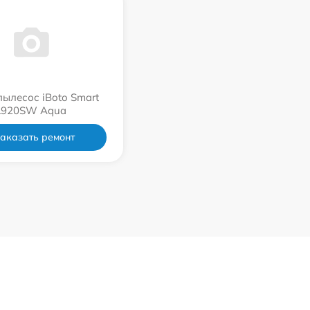
пылесос iBoto Smart
L920SW Aqua
аказать ремонт