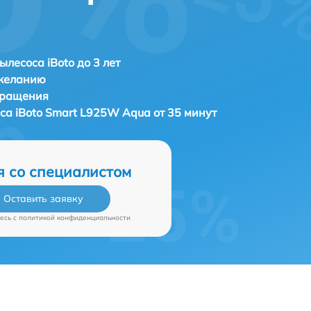
ылесоса iBoto до 3 лет
 желанию
бращения
оса
iBoto Smart L925W Aqua от 35 минут
я со специалистом
Оставить заявку
есь c
политикой конфиденциальности