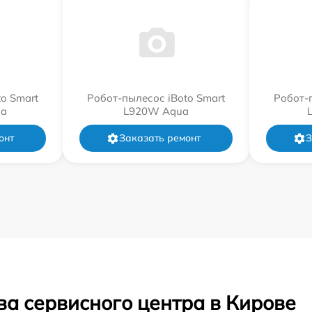
o Smart
Робот-пылесос iBoto Smart
Робот-
a
L920W Aqua
онт
Заказать ремонт
З
ва сервисного центра в Кирове