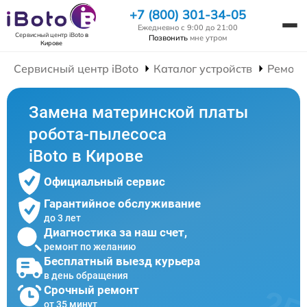
+7 (800) 301-34-05
Ежедневно с 9:00 до 21:00
Сервисный центр iBoto
в
Позвонить
мне утром
Кирове
Сервисный центр iBoto
Каталог устройств
Ремонт
Замена материнской платы
робота-пылесоса
iBoto в Кирове
Официальный сервис
Гарантийное обслуживание
до 3 лет
Диагностика за наш счет,
ремонт по желанию
Бесплатный выезд курьера
в день обращения
Срочный ремонт
от 35 минут